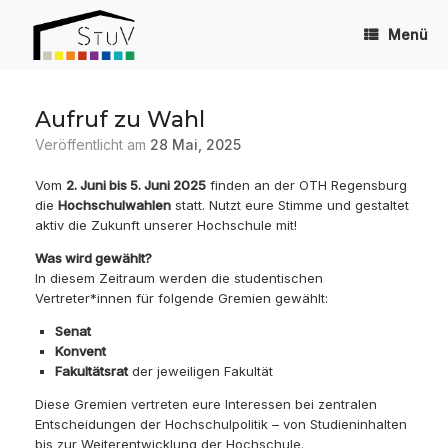
Zum
Inhalt
Menü
springen
Aufruf zu Wahl
Veröffentlicht am
28 Mai, 2025
Vom
2. Juni bis 5. Juni 2025
finden an der OTH Regensburg
die
Hochschulwahlen
statt. Nutzt eure Stimme und gestaltet
aktiv die Zukunft unserer Hochschule mit!
Was wird gewählt?
In diesem Zeitraum werden die studentischen
Vertreter*innen für folgende Gremien gewählt:
Senat
Konvent
Fakultätsrat
der jeweiligen Fakultät
Diese Gremien vertreten eure Interessen bei zentralen
Entscheidungen der Hochschulpolitik – von Studieninhalten
bis zur Weiterentwicklung der Hochschule.