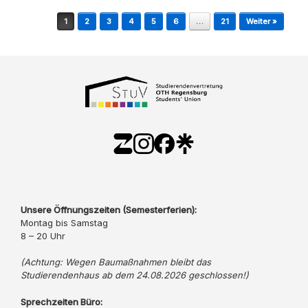
Beitragsnavigation
1
2
3
4
5
6
…
21
Weiter »
Unsere Öffnungszeiten (Semesterferien):
Montag bis Samstag
8 – 20 Uhr
(Achtung: Wegen Baumaßnahmen bleibt das
Studierendenhaus ab dem 24.08.2026 geschlossen!)
Sprechzeiten Büro: