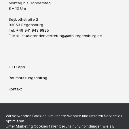
Montag bis Donnerstag
8 – 13 Uhr
Seybothstraße 2
93053 Regensburg
Tel: +49 941 943 9825
E-Mail:
studierendenvertretung@oth-regensburg.de
OTH App
Raumnutzungsantrag
Kontakt
Impressum
Datenschutz
Wir verwenden Cookies, um unsere Website und unseren Service zu
Cookie-Richtlinie (EU)
optimieren.
Unter Marketing Cookies fallen bei uns nur Einbindungen wie z.B.