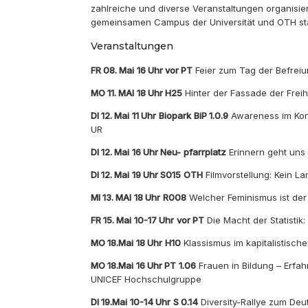
zahlreiche und diverse Veranstaltungen organisie
gemeinsamen Campus der Universität und OTH sta
Veranstaltungen
FR 08. Mai
16 Uhr vor PT
Feier zum Tag der Befrei
MO 11. MAI
18 Uhr H25
Hinter der Fassade der Freih
DI 12. Mai
11 Uhr
Biopark
BiP 1.0.9
Awareness im Kont
UR
DI 12. Mai
16 Uhr Neu-
pfarrplatz
Erinnern geht uns 
DI 12. Mai
19 Uhr S015
OTH
Filmvorstellung: Kein 
MI 13. MAI
18 Uhr
R008
Welcher Feminismus ist der 
FR 15. Mai
10-17 Uhr
vor PT
Die Macht der Statistik
MO 18.Mai
18 Uhr
H10
Klassismus im kapitalistisch
MO 18.Mai
16 Uhr PT
1.06
Frauen in Bildung – Erfa
UNICEF Hochschulgruppe
DI 19.Mai
10-14 Uhr
S 0.14
Diversity-Rallye zum Deu