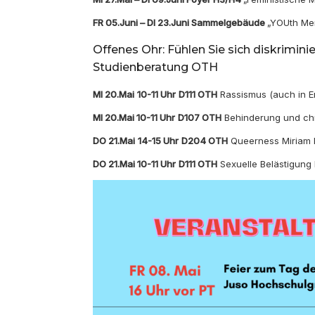
FR 05.Juni – DI 23.Juni Sammelgebäude
„YOUth Men
Offenes Ohr: Fühlen Sie sich diskrimin
Studienberatung OTH
MI 20.Mai
10-11 Uhr
D111 OTH
Rassismus (auch in E
MI 20.Mai 10-11 Uhr
D107 OTH
Behinderung und ch
DO 21.Mai
14-15 Uhr
D204 OTH
Queerness Miriam 
DO 21.Mai 10-11 Uhr
D111 OTH
Sexuelle Belästigung K