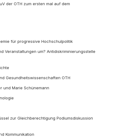
StuV der OTH zum ersten mal auf dem
emie für progressive Hochschulpolitik
d Veranstaltungen um? Antidiskriminierungsstelle
ichte
- und Gesundheitswissenschaften OTH
iter und Marie Schünemann
inologie
lüssel zur Gleichberechtigung Podiumsdiskussion
 und Kommunikation