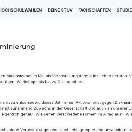
HOCHSCHULWAHLEN
DEINE STUV
FACHSCHAFTEN
STUDI
iminierung
en Aktionsmonat im Mai als Veranstaltungsformat ins Leben gerufen. 
orträgen, Workshops bis hin zu Get-togethers.
uns dazu entschieden, dieses Jahr einen Aktionsmonat gegen Diskrimin
angt zunehmend Zuwachs in der Gesellschaft und auch an unserer Univ
g eigentlich genau? Wie sehen verschiedene Formen im Alltag aus? Wi
chiedene Veranstaltungen von Hochschulgruppen und universitäre Instit