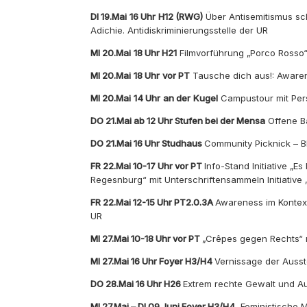
DI 19.Mai
16 Uhr
H12 (RWG)
Über Antisemitismus sc
Adichie. Antidiskriminierungsstelle der UR
MI 20.Mai
18 Uhr H21
Filmvorführung „Porco Rosso
MI 20.Mai
18 Uhr
vor PT
Tausche dich aus!: Awaren
MI 20.Mai
14 Uhr
an der
Kugel
Campustour mit Persp
DO 21.Mai ab 12 Uhr Stufen bei der Mensa
Offene Ba
DO 21.Mai 16 Uhr Studhaus
Community Picknick – B
FR 22.Mai 10-17 Uhr vor PT
Info-Stand Initiative „Es
Regesnburg“ mit Unterschriftensammeln Initiative
FR 22.Mai 12-15 Uhr PT2.0.3A
Awareness im Kontext
UR
MI 27.Mai 10-18 Uhr vor PT
„Crêpes gegen Rechts“ m
MI 27.Mai 16 Uhr Foyer H3/H4
Vernissage der Ausst
DO 28.Mai 16 Uhr H26
Extrem rechte Gewalt und Au
MI 27.Mai – DI 09.Juni Foyer H3/H4
„Feministische 