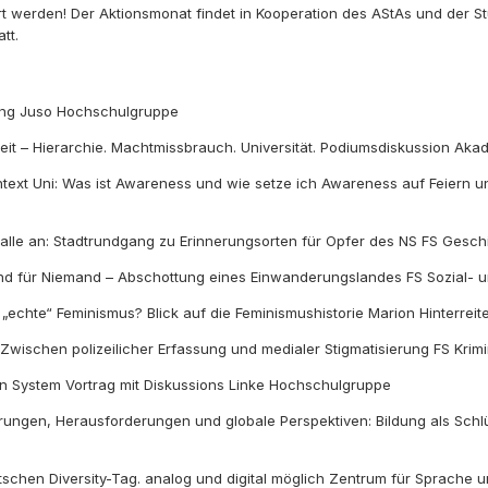
rt werden! Der Aktionsmonat findet in Kooperation des AStAs und der 
tt.
ung Juso Hochschulgruppe
eit – Hierarchie. Machtmissbrauch. Universität. Podiumsdiskussion Akad
ext Uni: Was ist Awareness und wie setze ich Awareness auf Feiern un
alle an: Stadtrundgang zu Erinnerungsorten für Opfer des NS FS Gesch
Land für Niemand – Abschottung eines Einwanderungslandes FS Sozial
„echte“ Feminismus? Blick auf die Feminismushistorie Marion Hinterre
: Zwischen polizeilicher Erfassung und medialer Stigmatisierung FS Krim
en System Vortrag mit Diskussions Linke Hochschulgruppe
hrungen, Herausforderungen und globale Perspektiven: Bildung als Sch
tschen Diversity-Tag. analog und digital möglich Zentrum für Sprache