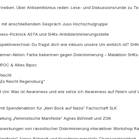
hreiben. Über Antisemitismus reden. Lese- und Diskussionsrunde zu 
“ mit anschließendem Gespräch Juso Hochschulgruppe
ess-Picknick ASTA und SHKs-Antidiskriminierungsstelle
ektivwechsel. Du fragst dich wie inklusiv unsere Uni wirklich ist? SHKs
nner-Aktion: Farbe bekennen gegen Diskriminierung – Malaktion SHKs-A
IPOC & Allies Bipoc
 Reicht
 „Es Reicht Regensburg“
 Uni: Was ist Awareness und wie setze ich Awareness auf Feiern und V
it Spendenaktion für „Kein Bock auf Nazis“ Fachschaft SLK
ellung „Feministische Manifeste“ Agnes Böhmelt und ZGK
swirkungen von rassistischer Diskriminierung interaktiver Workshop Ra
Manifeste“ Agnes Böhmelt und Koordinierungsstelle Chancengleichheit