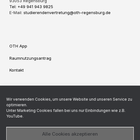
93053 Regensburg
Tel: +49 941 943 9825
E-Mail:
studierendenvertretung@oth-regensburg.de
OTH App
Raumnutzungsantrag
Kontakt
Impressum
Datenschutz
Wir verwenden Cookies, um unsere Website und unseren Service zu
Cookie-Richtlinie (EU)
optimieren.
Unter Marketing Cookies fallen bei uns nur Einbindungen wie z.B.
YouTube.
Backend made by
Alle Cookies akzeptieren