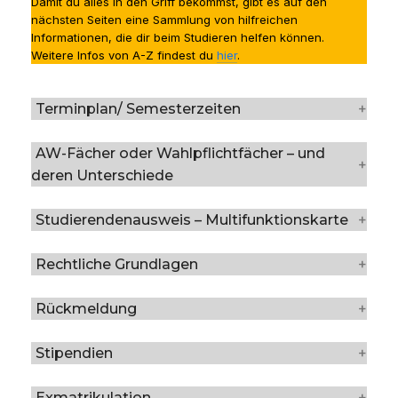
Damit du alles in den Griff bekommst, gibt es auf den
nächsten Seiten eine Sammlung von hilfreichen
Informationen, die dir beim Studieren helfen können.
Weitere Infos von A-Z findest du
hier
.
Terminplan/ Semesterzeiten
AW-Fächer oder Wahlpflichtfächer – und
deren Unterschiede
Studierendenausweis – Multifunktionskarte
Rechtliche Grundlagen
Rückmeldung
Stipendien
Exmatrikulation