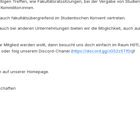
äßigen Treffen, wie Fakultätsratssitzungen, bei der Vergabe von Stud
 Kommiliton:innen.
n auch fakultätsübergreifend im Studentischen Konvent vertreten.
 auch bei anderen Unternehmungen bieten wir die Möglichkeit, auch a
Mitglied werden wollt, dann besucht uns doch einfach im Raum H011, sc
) oder folg unserem Discord-Chanel (
https://discord.gg/JGS2z5TfDq
)!
em auf unserer Homepage.
schaften