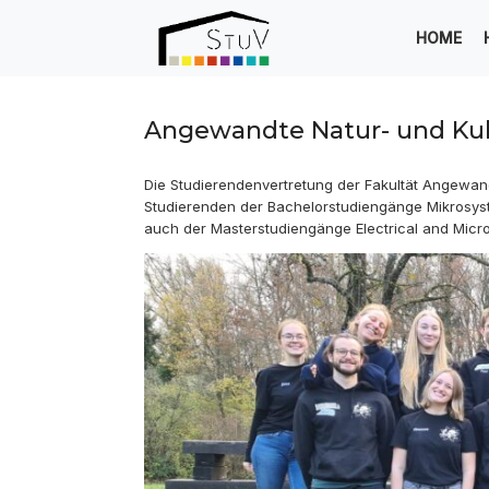
Zum
Inhalt
HOME
springen
Angewandte Natur- und Kul
Die Studierendenvertretung der Fakultät Angewandt
Studierenden der Bachelorstudiengänge Mikrosyst
auch der Masterstudiengänge Electrical and Micro