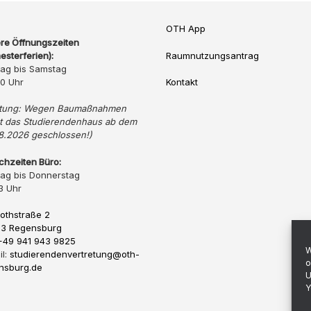
OTH App
re Öffnungszeiten
esterferien):
Raumnutzungsantrag
ag bis Samstag
20 Uhr
Kontakt
tung: Wegen Baumaßnahmen
bt das Studierendenhaus ab dem
8.2026 geschlossen!)
chzeiten Büro:
ag bis Donnerstag
3 Uhr
othstraße 2
3 Regensburg
 +49 941 943 9825
W
il:
studierendenvertretung@oth-
o
nsburg.de
U
Y