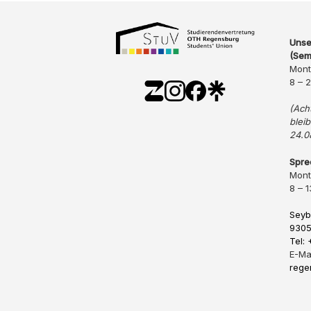
Unse
(Sem
Mont
8 – 
(Ach
blei
24.0
Spre
Mont
8 – 1
Seyb
9305
Tel:
E-Ma
rege