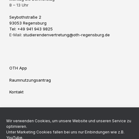
8 – 13 Uhr
Seybothstraße 2
93053 Regensburg
Tel: +49 941 943 9825
E-Mail:
studierendenvertretung@oth-regensburg.de
OTH App
Raumnutzungsantrag
Kontakt
Impressum
Datenschutz
Wir verwenden Cookies, um unsere Website und unseren Service zu
Cookie-Richtlinie (EU)
optimieren.
Unter Marketing Cookies fallen bei uns nur Einbindungen wie z.B.
YouTube.