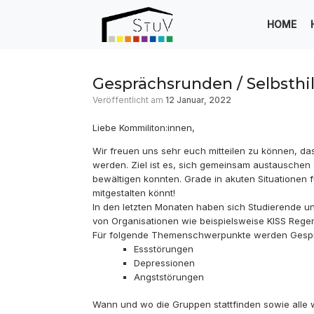
Zum
Inhalt
HOME
springen
Gesprächsrunden / Selbsth
Veröffentlicht am
12 Januar, 2022
Liebe Kommiliton:innen,
Wir freuen uns sehr euch mitteilen zu können, d
werden. Ziel ist es, sich gemeinsam austauschen
bewältigen konnten. Grade in akuten Situationen f
mitgestalten könnt!
In den letzten Monaten haben sich Studierende u
von Organisationen wie beispielsweise KISS Regen
Für folgende Themenschwerpunkte werden Gesp
Essstörungen
Depressionen
Angststörungen
Wann und wo die Gruppen stattfinden sowie alle w