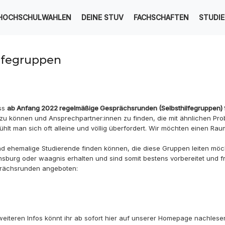
HOCHSCHULWAHLEN
DEINE STUV
FACHSCHAFTEN
STUDI
ilfegruppen
ass
ab Anfang 2022 regelmäßige Gesprächsrunden
(Selbsthilfegruppen)
 zu können und Ansprechpartner:innen zu finden, die mit ähnlichen P
ühlt man sich oft alleine und völlig überfordert. Wir möchten einen Rau
nd ehemalige Studierende finden können, die diese Gruppen leiten mö
sburg oder waagnis erhalten und sind somit bestens vorbereitet und f
rächsrunden angeboten:
eiteren Infos könnt ihr ab sofort
hier
auf unserer Homepage nachlese