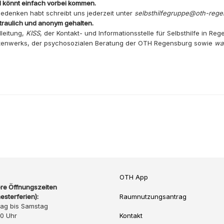
d könnt einfach vorbei kommen.
edenken habt schreibt uns jederzeit unter
selbsthilfegruppe@oth-reg
traulich und anonym gehalten.
leitung,
KISS
, der Kontakt- und Informationsstelle für Selbsthilfe in R
ntenwerks, der psychosozialen Beratung der OTH Regensburg sowie
wa
OTH App
re Öffnungszeiten
esterferien):
Raumnutzungsantrag
ag bis Samstag
20 Uhr
Kontakt