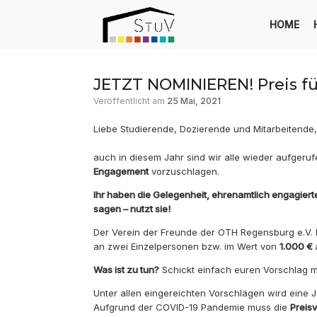
Zum
Inhalt
HOME
springen
JETZT NOMINIEREN! Preis f
Veröffentlicht am
25 Mai, 2021
Liebe Studierende, Dozierende und Mitarbeitende,
auch in diesem Jahr sind wir alle wieder aufger
Engagement
vorzuschlagen.
Ihr haben die Gelegenheit, ehrenamtlich engagier
sagen – nutzt sie!
Der Verein der Freunde der OTH Regensburg e.V. h
an zwei Einzelpersonen bzw. im Wert von
1.000 €
Was ist zu tun?
Schickt einfach euren Vorschlag 
Unter allen eingereichten Vorschlägen wird eine
Aufgrund der COVID-19 Pandemie muss die
Preis