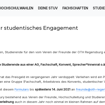
HOCHSCHULWAHLEN
DEINE STUV
FACHSCHAFTEN
STUDI
ür studentisches Engagement
ufen, Studierende für den vom Verein der Freunde der OTH Regensburg 
te Studierende aus einer AG, Fachschaft, Konvent, Sprecher*innenrat o
at das Preisgeld im vergangenen Jahr verdoppelt: Verliehen wird ein P
an eine Gruppe (Fachschaft, Arbeitskreis des Konvents, studentischer V
mit diesem
Formulars
bis
spätestens 14. Juni 2021
an
freunde@oth-regen
 Jury bestehend aus Verein der Freunde, Hochschulleitung und Studier
verleihung
auch in diesem Jahr noch einmal im kleinen Rahmen auf de