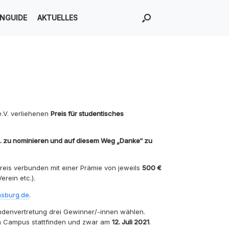
ENGUIDE
AKTUELLES
e.V. verliehenen
Preis für studentisches
.ä. zu nominieren und auf diesem Weg „Danke“ zu
reis verbunden mit einer Prämie von jeweils
500 €
erein etc.).
sburg.de
.
endenvertretung drei Gewinner/-innen wählen.
m Campus stattfinden und zwar am
12. Juli 2021
.