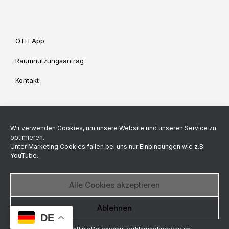
OTH App
Raumnutzungsantrag
Kontakt
Impressum
Datenschutz
Wir verwenden Cookies, um unsere Website und unseren Service zu
Cookie-Richtlinie (EU)
optimieren.
Unter Marketing Cookies fallen bei uns nur Einbindungen wie z.B.
YouTube.
Backend made by
Alle Cookies akzeptieren
© StuV OTH Regensburg 2026
Datenschutzerklärung
Ablehnen
DE
Ein Theme von
SiteOrigin