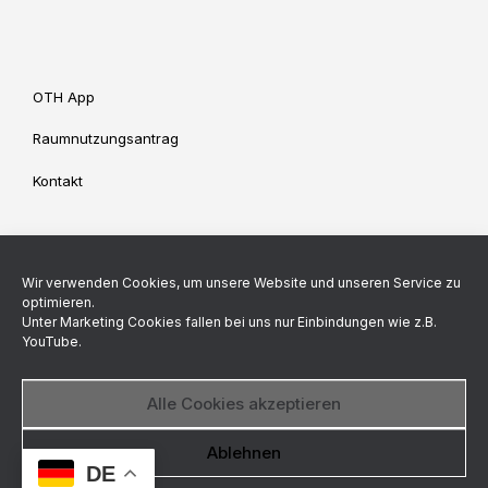
OTH App
Raumnutzungsantrag
Kontakt
Impressum
Datenschutz
Wir verwenden Cookies, um unsere Website und unseren Service zu
Cookie-Richtlinie (EU)
optimieren.
Unter Marketing Cookies fallen bei uns nur Einbindungen wie z.B.
YouTube.
Backend made by
Alle Cookies akzeptieren
© StuV OTH Regensburg 2026
Datenschutzerklärung
Ablehnen
DE
Ein Theme von
SiteOrigin