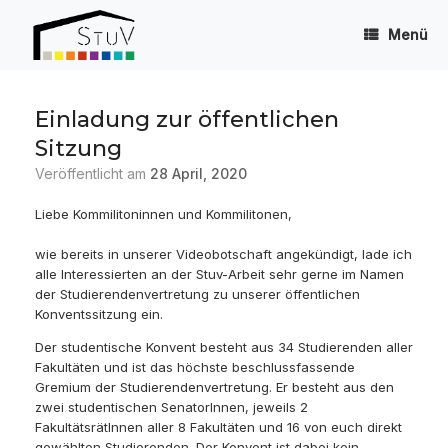
Zum
Inhalt
Menü
springen
Einladung zur öffentlichen
Sitzung
Veröffentlicht am
28 April, 2020
Liebe Kommilitoninnen und Kommilitonen,
wie bereits in unserer Videobotschaft angekündigt, lade ich
alle Interessierten an der Stuv-Arbeit sehr gerne im Namen
der Studierendenvertretung zu unserer öffentlichen
Konventssitzung ein.
Der studentische Konvent besteht aus 34 Studierenden aller
Fakultäten und ist das höchste beschlussfassende
Gremium der Studierendenvertretung. Er besteht aus den
zwei studentischen SenatorInnen, jeweils 2
FakultätsrätInnen aller 8 Fakultäten und 16 von euch direkt
gewählten Studierenden. Der Konvent ist dabei kein