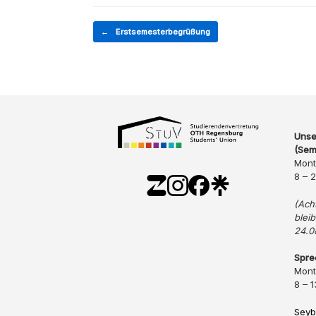
Beitragsnavigation
←
Erstsemesterbegrüßung
Unse
(Sem
Mont
8 – 
(Ach
blei
24.0
Spre
Mont
8 – 1
Seyb