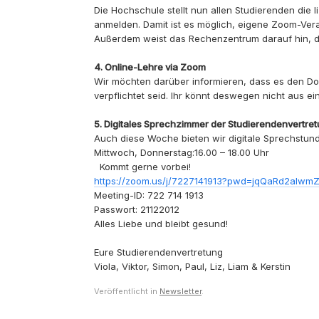
Die Hochschule stellt nun allen Studierenden die
anmelden. Damit ist es möglich, eigene Zoom-Vera
Außerdem weist das Rechenzentrum darauf hin, da
4. Online-Lehre via Zoom
Wir möchten darüber informieren, dass es den Do
verpflichtet seid. Ihr könnt deswegen nicht aus 
5. Digitales Sprechzimmer der Studierendenvertre
Auch diese Woche bieten wir digitale Sprechstunden
Mittwoch, Donnerstag:16.00 – 18.00 Uhr
Kommt gerne vorbei!
https://zoom.us/j/7227141913?pwd=jqQaRd2alw
Meeting-ID: 722 714 1913
Passwort: 21122012
Alles Liebe und bleibt gesund!
Eure Studierendenvertretung
Viola, Viktor, Simon, Paul, Liz, Liam & Kerstin
Veröffentlicht in
Newsletter
.