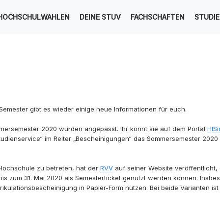
HOCHSCHULWAHLEN
DEINE STUV
FACHSCHAFTEN
STUDI
emester gibt es wieder einige neue Informationen für euch.
mersemester 2020 wurden angepasst. Ihr könnt sie auf dem Portal
HIS
tudienservice“ im Reiter „Bescheinigungen“ das Sommersemester 2020 
e Hochschule zu betreten, hat der
RVV
auf seiner Website veröffentlicht
is zum 31. Mai 2020 als Semesterticket genutzt werden können. Insbes
ikulationsbescheinigung in Papier-Form nutzen. Bei beide Varianten ist