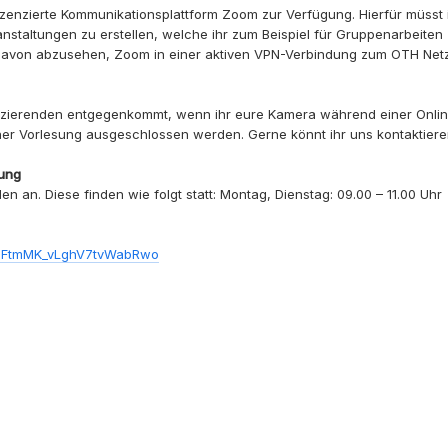
 lizenzierte Kommunikationsplattform Zoom zur Verfügung. Hierfür müss
nstaltungen zu erstellen, welche ihr zum Beispiel für Gruppenarbeiten
von abzusehen, Zoom in einer aktiven VPN-Verbindung zum OTH Netz zu
zierenden entgegenkommt, wenn ihr eure Kamera während einer Online-V
einer Vorlesung ausgeschlossen werden. Gerne könnt ihr uns kontaktier
tung
 an. Diese finden wie folgt statt: Montag, Dienstag: 09.00 – 11.00 Uhr
mZFtmMK_vLghV7tvWabRwo