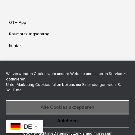
OTH App
Raumnutzungsantrag
Kontakt
Impressum
Datenschutz
Wir verwenden Cookies, um unsere Website und unseren Service zu
Cookie-Richtlinie (EU)
optimieren.
Unter Marketing Cookies fallen bei uns nur Einbindungen wie z.B.
YouTube.
Backend made by
Alle Cookies akzeptieren
© StuV OTH Regensburg 2026
Datenschutzerklärung
Ablehnen
DE
Ein Theme von
SiteOrigin
Cookie-Richtlinie
Datenschutzerklärung
Impressum