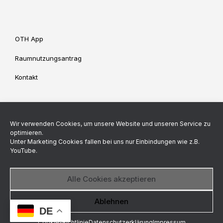
OTH App
Raumnutzungsantrag
Kontakt
Impressum
Datenschutz
Wir verwenden Cookies, um unsere Website und unseren Service zu
Cookie-Richtlinie (EU)
optimieren.
Unter Marketing Cookies fallen bei uns nur Einbindungen wie z.B.
YouTube.
Backend made by
Alle Cookies akzeptieren
© StuV OTH Regensburg 2026
Datenschutzerklärung
Ablehnen
DE
Ein Theme von
SiteOrigin
Cookie-Richtlinie
Datenschutzerklärung
Impressum