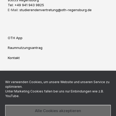
93053 Regensburg
Tel: +49 941 943 9825
E-Mail:
studierendenvertretung@oth-regensburg.de
OTH App
Raumnutzungsantrag
Kontakt
Impressum
Datenschutz
Wir verwenden Cookies, um unsere Website und unseren Service zu
Cookie-Richtlinie (EU)
optimieren.
Unter Marketing Cookies fallen bei uns nur Einbindungen wie z.B.
YouTube.
Backend made by
Alle Cookies akzeptieren