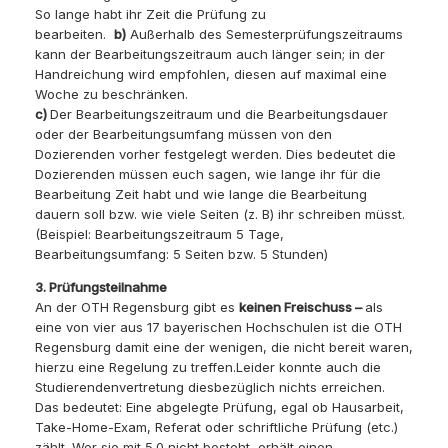
So lange habt ihr Zeit die Prüfung zu
bearbeiten.
b)
Außerhalb des Semesterprüfungszeitraums
kann der Bearbeitungszeitraum auch länger sein; in der
Handreichung wird empfohlen, diesen auf maximal eine
Woche zu beschränken.
c)
Der Bearbeitungszeitraum und die Bearbeitungsdauer
oder der Bearbeitungsumfang müssen von den
Dozierenden vorher festgelegt werden. Dies bedeutet die
Dozierenden müssen euch sagen, wie lange ihr für die
Bearbeitung Zeit habt und wie lange die Bearbeitung
dauern soll bzw. wie viele Seiten (z. B) ihr schreiben müsst.
(Beispiel: Bearbeitungszeitraum 5 Tage,
Bearbeitungsumfang: 5 Seiten bzw. 5 Stunden)
3. Prüfungsteilnahme
An der OTH Regensburg gibt es
keinen Freischuss –
als
eine von vier aus 17 bayerischen Hochschulen ist die OTH
Regensburg damit eine der wenigen, die nicht bereit waren,
hierzu eine Regelung zu treffen.Leider konnte auch die
Studierendenvertretung diesbezüglich nichts erreichen.
Das bedeutet: Eine abgelegte Prüfung, egal ob Hausarbeit,
Take-Home-Exam, Referat oder schriftliche Prüfung (etc.)
zählt. Wer sie mit 5.0 nicht besteht, erhält einen