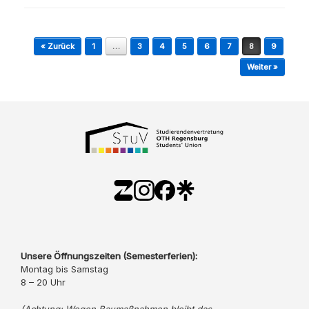
Beitragsnavigation
« Zurück
1
…
3
4
5
6
7
8
9
Weiter »
Unsere Öffnungszeiten (Semesterferien):
Montag bis Samstag
8 – 20 Uhr
(Achtung: Wegen Baumaßnahmen bleibt das