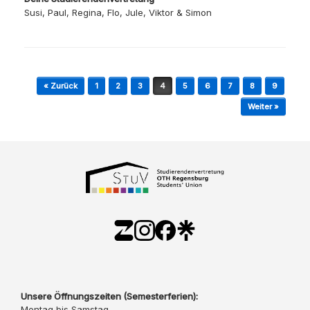
Susi, Paul, Regina, Flo, Jule, Viktor & Simon
Beitragsnavigation
« Zurück
1
2
3
4
5
6
7
8
9
Weiter »
Unsere Öffnungszeiten (Semesterferien):
Montag bis Samstag