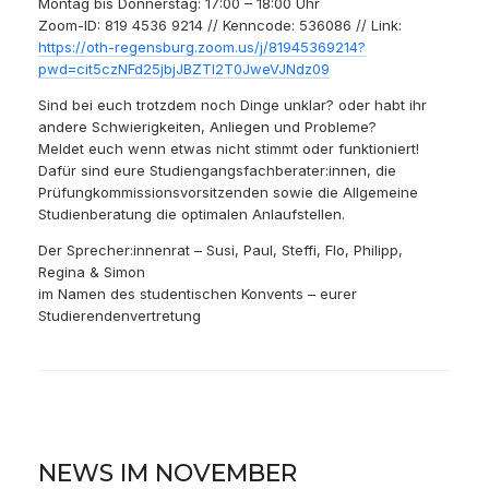
Montag bis Donnerstag: 17:00 – 18:00 Uhr
Zoom-ID: 819 4536 9214 // Kenncode: 536086 // Link:
https://oth-regensburg.zoom.us/j/81945369214?
pwd=cit5czNFd25jbjJBZTl2T0JweVJNdz09
Sind bei euch trotzdem noch Dinge unklar? oder habt ihr
andere Schwierigkeiten, Anliegen und Probleme?
Meldet euch wenn etwas nicht stimmt oder funktioniert!
Dafür sind eure Studiengangsfachberater:innen, die
Prüfungkommissionsvorsitzenden sowie die Allgemeine
Studienberatung die optimalen Anlaufstellen.
Der Sprecher:innenrat – Susi, Paul, Steffi, Flo, Philipp,
Regina & Simon
im Namen des studentischen Konvents – eurer
Studierendenvertretung
NEWS IM NOVEMBER