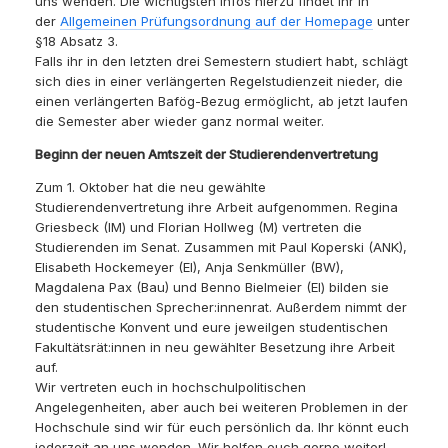
uns wenden. Die wichtigsten Infos hierzu findet ihr in
der
Allgemeinen Prüfungsordnung auf der Homepage
unter
§18 Absatz 3.
Falls ihr in den letzten drei Semestern studiert habt, schlägt
sich dies in einer verlängerten Regelstudienzeit nieder, die
einen verlängerten Bafög-Bezug ermöglicht, ab jetzt laufen
die Semester aber wieder ganz normal weiter.
Beginn der neuen Amtszeit der Studierendenvertretung
Zum 1. Oktober hat die neu gewählte
Studierendenvertretung ihre Arbeit aufgenommen. Regina
Griesbeck (IM) und Florian Hollweg (M) vertreten die
Studierenden im Senat. Zusammen mit Paul Koperski (ANK),
Elisabeth Hockemeyer (EI), Anja Senkmüller (BW),
Magdalena Pax (Bau) und Benno Bielmeier (EI) bilden sie
den studentischen Sprecher:innenrat. Außerdem nimmt der
studentische Konvent und eure jeweilgen studentischen
Fakultätsrät:innen in neu gewählter Besetzung ihre Arbeit
auf.
Wir vertreten euch in hochschulpolitischen
Angelegenheiten, aber auch bei weiteren Problemen in der
Hochschule sind wir für euch persönlich da. Ihr könnt euch
jederzeit an uns wenden. Wir helfen euch gerne weiter!