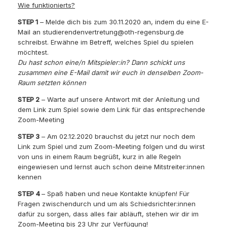
Wie funktionierts?
STEP 1
– Melde dich bis zum 30.11.2020 an, indem du eine E-
Mail an studierendenvertretung@oth-regensburg.de
schreibst. Erwähne im Betreff, welches Spiel du spielen
möchtest.
Du hast schon eine/n Mitspieler:in? Dann schickt uns
zusammen eine E-Mail damit wir euch in denselben Zoom-
Raum setzten können
STEP 2
– Warte auf unsere Antwort mit der Anleitung und
dem Link zum Spiel sowie dem Link für das entsprechende
Zoom-Meeting
STEP 3
– Am 02.12.2020 brauchst du jetzt nur noch dem
Link zum Spiel und zum Zoom-Meeting folgen und du wirst
von uns in einem Raum begrüßt, kurz in alle Regeln
eingewiesen und lernst auch schon deine Mitstreiter:innen
kennen
STEP 4
– Spaß haben und neue Kontakte knüpfen! Für
Fragen zwischendurch und um als Schiedsrichter:innen
dafür zu sorgen, dass alles fair abläuft, stehen wir dir im
Zoom-Meeting bis 23 Uhr zur Verfügung!