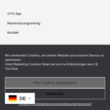
OTH App
Raumnutzungsantrag
Kontakt
Impressum
Datenschutz
Wir verwenden Cookies, um unsere Website und unseren Service zu
Cookie-Richtlinie (EU)
optimieren.
Unter Marketing Cookies fallen bei uns nur Einbindungen wie z.B.
YouTube.
Backend made by
Alle Cookies akzeptieren
© StuV OTH Regensburg 2026
Datenschutzerklärung
Ablehnen
DE
Ein Theme von
SiteOrigin
Cookie-Richtlinie
Datenschutzerklärung
Impressum