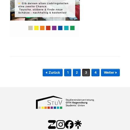
Beitragsnavigation
« Zurück
1
2
3
4
Weiter »