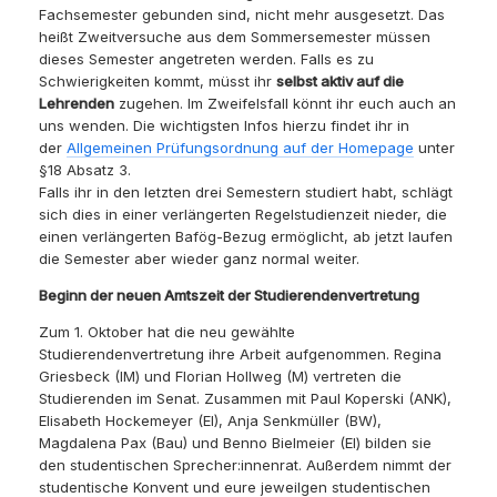
Fachsemester gebunden sind, nicht mehr ausgesetzt. Das
heißt Zweitversuche aus dem Sommersemester müssen
dieses Semester angetreten werden. Falls es zu
Schwierigkeiten kommt, müsst ihr
selbst aktiv auf die
Lehrenden
zugehen. Im Zweifelsfall könnt ihr euch auch an
uns wenden. Die wichtigsten Infos hierzu findet ihr in
der
Allgemeinen Prüfungsordnung auf der Homepage
unter
§18 Absatz 3.
Falls ihr in den letzten drei Semestern studiert habt, schlägt
sich dies in einer verlängerten Regelstudienzeit nieder, die
einen verlängerten Bafög-Bezug ermöglicht, ab jetzt laufen
die Semester aber wieder ganz normal weiter.
Beginn der neuen Amtszeit der Studierendenvertretung
Zum 1. Oktober hat die neu gewählte
Studierendenvertretung ihre Arbeit aufgenommen. Regina
Griesbeck (IM) und Florian Hollweg (M) vertreten die
Studierenden im Senat. Zusammen mit Paul Koperski (ANK),
Elisabeth Hockemeyer (EI), Anja Senkmüller (BW),
Magdalena Pax (Bau) und Benno Bielmeier (EI) bilden sie
den studentischen Sprecher:innenrat. Außerdem nimmt der
studentische Konvent und eure jeweilgen studentischen