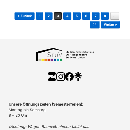
Beitragsnavigation
« Zurück
1
2
3
4
5
6
7
8
…
14
Weiter »
Unsere Öffnungszeiten (Semesterferien):
Montag bis Samstag
8 – 20 Uhr
(Achtung: Wegen Baumaßnahmen bleibt das