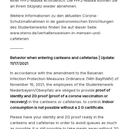
einer FFP2-Maske erforderlich. Die FFP2-Maske können Sie
an Ihrem Sitzplatz wieder abnehmen.
Weitere Informationen zu den aktuellen Corona-
Schutzmaßnahmen in de gastronomischen Einrichtungen
des Studentenwerks finden Sie auf dieser Seite:
www.stwno.de/verhaltensweisen-in-mensen-und-
cafeterien
———–
Behavior when entering canteens and cafeterias | Update:
11/17/2021
In accordance with the amendment to the Bavarian
Infection Protection Measures Ordinance (14th BaylfsMV) of
November 16, 2021, the employees of the Studentenwerk
Niederbayern/Oberpfalz are obliged to provide
proof of
identity and 2G proof (proof of a corona vaccination or
recovery)
in the canteens or cafeterias. to control
. Indoor
consumption is not possible without a 2 G certificate.
Please have your identity and 2G proof ready in the
canteens and cafeterias in order to avoid queues as much
as possible. It is still possible to take meals away without 2G